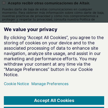
Acepto recibir otras comunicaciones de Altair.
Puedes darte de baja de estas comunicaciones en cualquier
momento. Para obtener más información sobre cómo darte de baja,
nuestras prácticas de privacidad y cómo nos comprometemos a
proteger y respetar tu privacidad, consulta nuestra Política de
privacidad.
Al hacer clic en Enviar, aceptas que Altair almacene y procese la
información personal suministrada arriba para proporcionarte el
contenido solicitado.