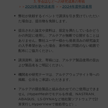
学会誌などへの研究成果の寄稿
＞＞
2025年度申請者用
＞＞
2024年度申請者用
弊社が依頼するイベントで講演を引き受けていただい
た場合は、提出物を免除します。
提出された論文や資料は、規定を満たしているかどう
かの判定に使用し、アルテアが無断で公開することは
ありません。弊社ユーザー様から発表済みの研究論文
の入手希望があった場合、著作権に問題のない範囲で
配布にご協力ください。
講演資料、論文、寄稿には、アルテア製品使用の旨お
よび製品名をご明記ください。
機関名や研究テーマは、アルテアウェブサイト等への
掲載、公示をご承諾いただきます。
アルテアの競合製品と組み合わせてのご使用はできま
せん（HyperMeshでモデルを作成、NASTRAN、
ABAQUS、LS-DYNAなど他社製ソフトウェアで計
算実行しHyperViewで後処理など）。