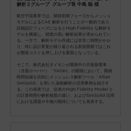
解析２グループ グループ長 中島 聡 様
航空宇宙業界では、開発初期フェーズからメッシュ
モデルによるCAE 解析を行うことが一般的であり、
詳細設計フェーズになるとHigh Fidelity な解析モ
デルを構築し、精度の高い解析結果が求められてい
る。一方で、解析モデル作成には非常に時間がかか
り、特に設計変更が繰り返される新規開発ではこれ
が開発コストを押し上げる要因となっている。
そこで、株式会社ダイモンが開発中の月面探査車
（月面ローバー）「YAOKI」の開発において、開発
時間短縮を目的にメッシュレス解析ツール「Altair
SimSolid」を用いた振動解析の活用事例を紹介す
る。この発表では、従来のHigh Fidelity Model と
の計算時間や解析精度の違い、およびSimSolid 活用
における課題や今後の期待についても発表する。