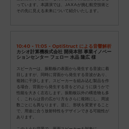
っています。本講演では、JAXAが挑む航空技術と
その先に見える未来について紹介いたします。
10:40 - 11:05 - OptiStruct による音響解析
カシオ計算機株式会社 開発本部 事業イノベー
ションセンター フェロー 水品 隆広 様
スピーカーは、振動板の表面から発生する音波に着
目しますが、同時に背面から発生する音波があり、
複雑に干渉します。スピーカーを組み込む製品を作
る場合、背面から発生する音をどのように扱うかで
性能を大きく左右します。振動板以外の構造物も多
く、これらは音の広がり方をさらに複雑にし、周波
数ごとにも異なります。逆に、形状を変更すること
で、用途に合う放射特性をデザインできる可能性が
あります。
このような背景で、平面スピーカーを対象に、