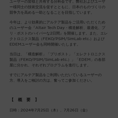
ユーザーの皆様と共有する分科会です。弊社およびユーザ
ー様同士の技術交流を促すとともに、日本のものづくりの
競争力を高める一助となることを目指しています。
今年は、より効果的にアルテア製品をご活用いただくため
のユーザー会『
Altair Tech Day -
構造解析、最適化、プ
リ・ポストのハイパーな
2
日間』を開催します。また、
エレ
クトロニクス製品（FEKO/PSIM/SimLab etc.）
および
EDEM
ユーザー会も同時開催いたします。
当日は、「構造解析」「プリポスト」「
エレクトロニクス
製品（FEKO/PSIM/SimLab etc.）
」「EDEM」の各部
屋に分かれ、それぞれプログラムを進行します。
すでにアルテア製品をご利用いただいているユーザーの
方、導入をご検討の方は、奮ってご参加ください。
【 概 要 】
日時：2024年7月25日（木）、7月26日（金）