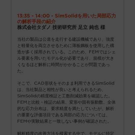
13:35 - 14:00 - SimSolidを用いた局部応力
の解析手段の紹介
株式会社タダノ 技術研究所 足立 純也 様
当社の製品は公道を走行する建設機械であり、強度
と軽量化を両立させるために薄板鋼板を使用した構
造が多く採用されている。このため、FEMではシェ
ル要素を用いたモデル化が必要であり、規模が大き
くなるほど解析に時間がかかることが問題であっ
た。
そこで、CAD形状をそのまま利用できるSimSolid
は、当社製品と相性が良いと考えられるため、
SimSolidの精度検証と工数削減効果を確認した。
FEMと比較・検証の結果、変形や固有振動数、全体
的な応力分布は、要求精度を満たしていたが、解析
の重要な評価項目である局部の応力については、
FEMや実験結果と一致しない事例が確認された。
解析精度の改善方法を模索する中で、モデルに特定