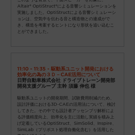
Altair® OptiStruct®
による音響シミュレーションを
実施しました。
OptiStruct
による音響シミュレーシ
ョンは、空気中を伝わる音と構造物との連成がで
き、構造を考案するヒントになり形状を追い込むこ
とができました。
11:10 - 11:35 - 駆動系ユニット開発における
効率化の為の３Ｄ－CAE活用について
日野自動車株式会社 ドライブトレーン開発部
開発支援グループ 主幹 須藤 伸也 様
駆動系ユニットの開発期間、試験費用削減のため、
設計評価における
3D-CAE
の活用法について、検討
してきた。その中でも設計者アッセンブリ解析によ
る評価精度向上、効率化を主に活動し実績を積み上
げ定着している
OptiStruct、
SimSolid、
Inspire、
SimLab
（プリポスト処理自働化含む）を活用した