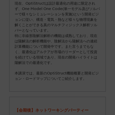
現在、OptiStructは設計最適化の用途に限定され
ず、One Model One Code(単一モデル及びソルバ
ーで様々なシミュレーションを実施)という開発ビジ
ョンに従い、構造・電気・熱など様々な物理現象を
解くことができる真のマルチフィジックス解析ソル
バーとなっています。
特に非線形陰解法解析の機能は成熟しており、現在
は陽解法の解析機能や、陰解法から陽解法への連続
計算機能について開発中です。また言うまでもな
く、最適化はアルテアが市場のリーダーとして投資
を続けている領域であり、現在の開発ハイライトは
陽解法での最適化です。
本講演では、最新のOptiStruct機能概要と開発ビジ
ョン・ロードマップについてご紹介します。
【
会期後】ネットワーキングパーティー