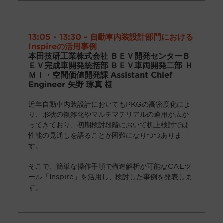
13:05 - 13:30 - 自動車内装設計部門における
Inspireの活用事例
本田技研工業株式会社 ＢＥＶ開発センターＢ
ＥＶ完成車開発統括部 ＢＥＶ車両開発二部 Ｈ
ＭＩ・空間価値開発課 Assistant Chief
Engineer 矢野 琢真 様
近年自動車内装設計においても
PKG
の高密度化によ
り、形状の複雑化やマルチマテリアルの適用が広が
ってきており、初期検討段階において机上検討では
性能の見通しを語ることが困難になりつつありま
す。
そこで、簡単な操作手順で構造解析が可能なCAEツ
ール「Inspire」を活用し、検討した事例を発表しま
す。