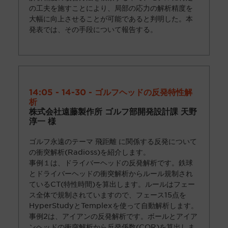
の工夫を施すことにより、局部の応力の解析精度を
大幅に向上させることが可能であると判明した。本
発表では、その手段について報告する。
14:05 - 14-30 - ゴルフヘッドの反発特性解
析
株式会社遠藤製作所 ゴルフ部開発設計課 天野
淳一 様
ゴルフ永遠のテーマ 飛距離 に関係する反発について
の衝突解析(Radioss)を紹介します。
事例１は、ドライバーヘッドの反発解析です。鉄球
とドライバーヘッドの衝突解析からルール規制され
ているCT(特性時間)を算出します。ルールはフェー
ス全体で規制されていますので、フェース15点を
HyperStudyとTemplexを使って自動解析します。
事例2は、アイアンの反発解析です。ボールとアイア
ンヘッドの衝突解析から反発係数(COR)を算出しま