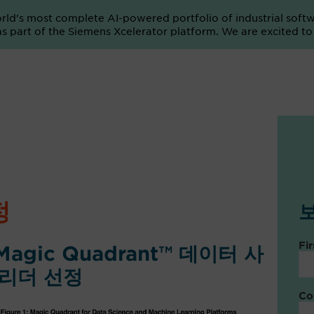
orld's most complete AI-powered portfolio of industrial soft
e as part of the Siemens Xcelerator platform. We are excited t
정
Fi
Magic Quadrant™ 데이터 사
 리더 선정
Co