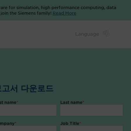
ware for simulation, high performance computing, data
o join the Siemens family!
Read More
보고서 다운로드
rst name
*
Last name
*
mpany
*
Job Title
*