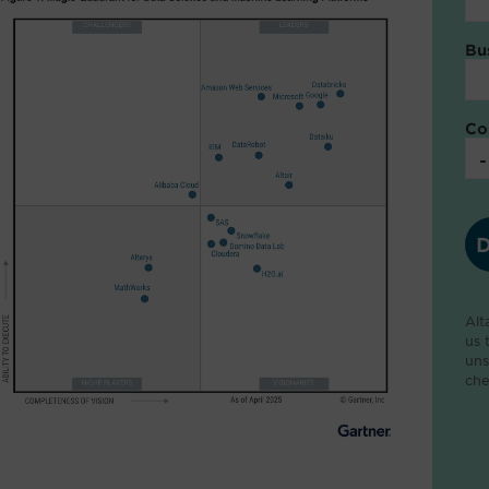
Bu
Co
Alt
us 
uns
che