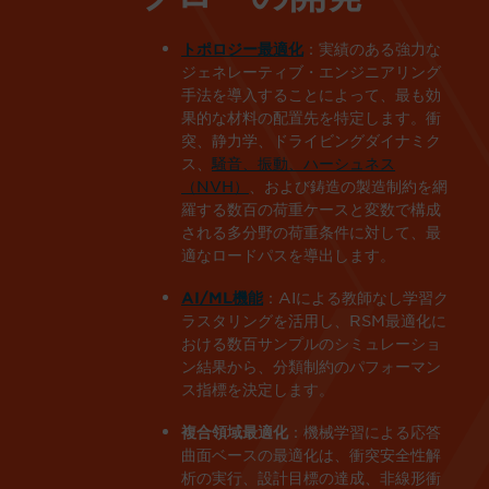
：実績のある強力な
トポロジー最適化
ジェネレーティブ・エンジニアリング
手法を導入することによって、最も効
果的な材料の配置先を特定します。衝
突、静力学、ドライビングダイナミク
ス、
騒音、振動、ハーシュネス
（
NVH
）
、および鋳造の製造制約を網
羅する数百の荷重ケースと変数で構成
される多分野の荷重条件に対して、最
適なロードパスを導出します。
：AIによる教師なし学習ク
AI/ML機能
ラスタリングを活用し、RSM最適化に
おける数百サンプルのシミュレーショ
ン結果から、分類制約のパフォーマン
ス指標を決定します。
：機械学習による応答
複合領域最適化
曲面ベースの最適化は、衝突安全性解
析の実行、設計目標の達成、非線形衝